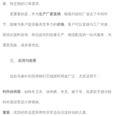
量、快交期的订单需求。
更重要的是，作为
生产厂家直销
，呱呱叫纺织厂省去了中间环
节，能够为客户提供极具竞争力的
价格
。客户可以直接与工厂对接，
获得从面料咨询、样品提供到批量生产、物流配送的一站式服务，沟
通更高效，成本更优化。
三、 应用与前景
这款鸟巢针织高弹棉灯芯绒面料用途广泛，尤其适用于：
时尚休闲装
：如秋冬卫衣、休闲裤、夹克、裙子等，其柔软手感与独
特外观深受设计师青睐。
童装
：优异的舒适度和弹性非常适合活泼好动的儿童。