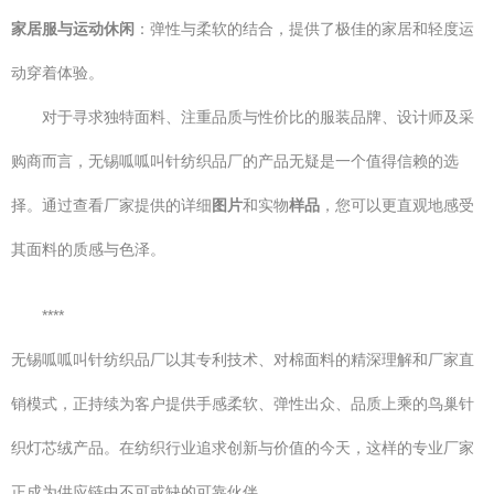
家居服与运动休闲
：弹性与柔软的结合，提供了极佳的家居和轻度运
动穿着体验。
对于寻求独特面料、注重品质与性价比的服装品牌、设计师及采
购商而言，无锡呱呱叫针纺织品厂的产品无疑是一个值得信赖的选
择。通过查看厂家提供的详细
图片
和实物
样品
，您可以更直观地感受
其面料的质感与色泽。
****
无锡呱呱叫针纺织品厂以其专利技术、对棉面料的精深理解和厂家直
销模式，正持续为客户提供手感柔软、弹性出众、品质上乘的鸟巢针
织灯芯绒产品。在纺织行业追求创新与价值的今天，这样的专业厂家
正成为供应链中不可或缺的可靠伙伴。