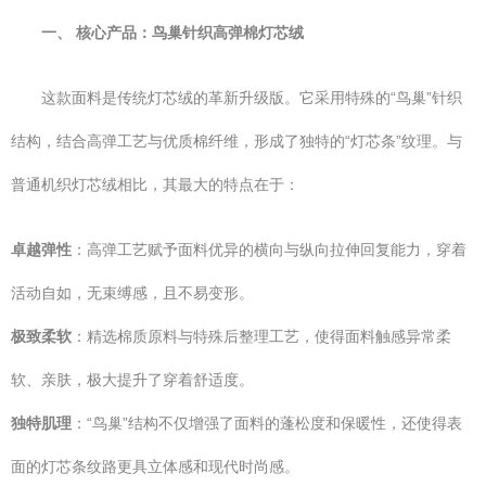
一、 核心产品：鸟巢针织高弹棉灯芯绒
这款面料是传统灯芯绒的革新升级版。它采用特殊的“鸟巢”针织
结构，结合高弹工艺与优质棉纤维，形成了独特的“灯芯条”纹理。与
普通机织灯芯绒相比，其最大的特点在于：
卓越弹性
：高弹工艺赋予面料优异的横向与纵向拉伸回复能力，穿着
活动自如，无束缚感，且不易变形。
极致柔软
：精选棉质原料与特殊后整理工艺，使得面料触感异常柔
软、亲肤，极大提升了穿着舒适度。
独特肌理
：“鸟巢”结构不仅增强了面料的蓬松度和保暖性，还使得表
面的灯芯条纹路更具立体感和现代时尚感。