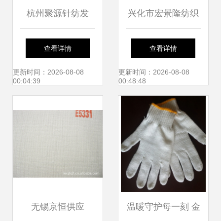
杭州聚源针纺发
兴化市宏景隆纺织
布‘Transit’新型面
品——针织面料产
查看详情
查看详情
料，引领针纺织品
品列表指南
更新时间：2026-08-08
更新时间：2026-08-08
00:04:39
00:48:48
创新浪潮
无锡京恒供应
温暖守护每一刻 金