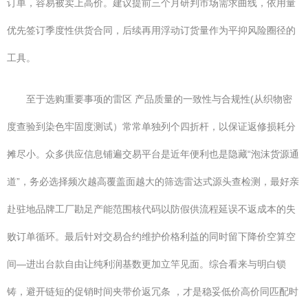
订单，容易被卖上高价。建议提前三个月研判市场需求曲线，依用量
优先签订季度性供货合同，后续再用浮动订货量作为平抑风险圈径的
工具。
至于选购重要事项的雷区 产品质量的一致性与合规性(从织物密
度查验到染色牢固度测试）常常单独列个四折杆，以保证返修损耗分
摊尽小。众多供应信息铺遍交易平台是近年便利也是隐藏“泡沫货源通
道”，务必选择频次越高覆盖面越大的筛选雷达式源头查检测，最好亲
赴驻地品牌工厂勘足产能范围核代码以防假供流程延误不返成本的失
败订单循环。最后针对交易合约维护价格利益的同时留下降价空算空
间—进出台款自由让纯利润基数更加立竿见面。综合看来与明白锁
铸，避开链短的促销时间夹带价返冗条 ，才是稳妥低价高价同匹配时